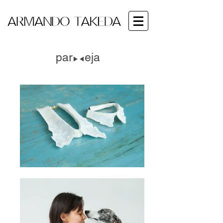
par
eja
▶︎◀︎